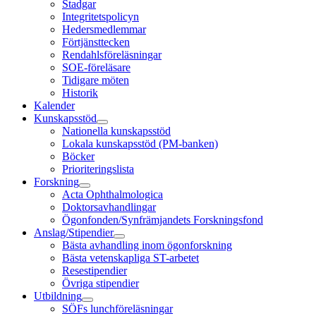
Stadgar
Integritetspolicyn
Hedersmedlemmar
Förtjänsttecken
Rendahlsföreläsningar
SOE-föreläsare
Tidigare möten
Historik
Kalender
Kunskapsstöd
Nationella kunskapsstöd
Lokala kunskapsstöd (PM-banken)
Böcker
Prioriteringslista
Forskning
Acta Ophthalmologica
Doktorsavhandlingar
Ögonfonden/Synfrämjandets Forskningsfond
Anslag/Stipendier
Bästa avhandling inom ögonforskning
Bästa vetenskapliga ST-arbetet
Resestipendier
Övriga stipendier
Utbildning
SÖFs lunchföreläsningar