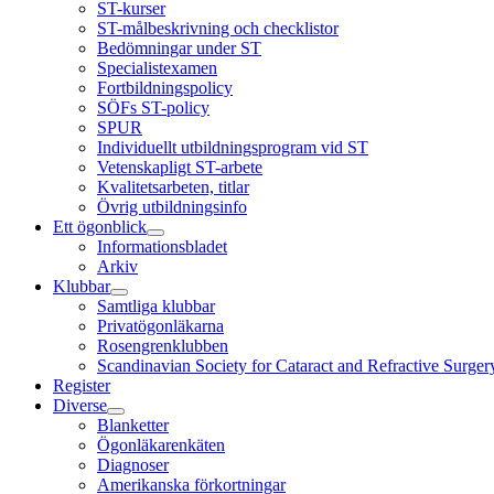
ST-kurser
ST-målbeskrivning och checklistor
Bedömningar under ST
Specialistexamen
Fortbildningspolicy
SÖFs ST-policy
SPUR
Individuellt utbildningsprogram vid ST
Vetenskapligt ST-arbete
Kvalitetsarbeten, titlar
Övrig utbildningsinfo
Ett ögonblick
Informationsbladet
Arkiv
Klubbar
Samtliga klubbar
Privatögonläkarna
Rosengrenklubben
Scandinavian Society for Cataract and Refractive Surge
Register
Diverse
Blanketter
Ögonläkarenkäten
Diagnoser
Amerikanska förkortningar