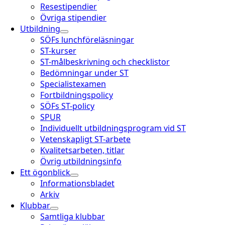
Resestipendier
Övriga stipendier
Utbildning
SÖFs lunchföreläsningar
ST-kurser
ST-målbeskrivning och checklistor
Bedömningar under ST
Specialistexamen
Fortbildningspolicy
SÖFs ST-policy
SPUR
Individuellt utbildningsprogram vid ST
Vetenskapligt ST-arbete
Kvalitetsarbeten, titlar
Övrig utbildningsinfo
Ett ögonblick
Informationsbladet
Arkiv
Klubbar
Samtliga klubbar