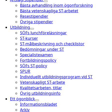
Bästa avhandling inom ögonforskning
Bästa vetenskapliga ST-arbetet
Resestipendier
Övriga stipendier
Utbildning
SÖFs lunchföreläsningar
ST-kurser
ST-målbeskrivning och checklistor
Bedömningar under ST
Specialistexamen
Fortbildningspolicy
SÖFs ST-policy
SPUR
Individuellt utbildningsprogram vid ST
Vetenskapligt ST-arbete
Kvalitetsarbeten, titlar
Övrig utbildningsinfo
Ett ögonblick
Informationsbladet
Arkiv