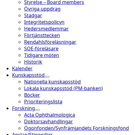
Styrelse – Board members
Övriga uppdrag
Stadgar
Integritetspolicyn
Hedersmedlemmar
Förtjänsttecken
Rendahlsföreläsningar
SOE-föreläsare
Tidigare möten
Historik
Kalender
Kunskapsstöd
Nationella kunskapsstöd
Lokala kunskapsstöd (PM-banken)
Böcker
Prioriteringslista
Forskning
Acta Ophthalmologica
Doktorsavhandlingar
Ögonfonden/Synfrämjandets Forskningsfond
Anslag/Stipendier