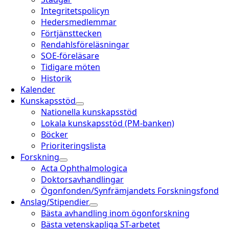
Integritetspolicyn
Hedersmedlemmar
Förtjänsttecken
Rendahlsföreläsningar
SOE-föreläsare
Tidigare möten
Historik
Kalender
Kunskapsstöd
Nationella kunskapsstöd
Lokala kunskapsstöd (PM-banken)
Böcker
Prioriteringslista
Forskning
Acta Ophthalmologica
Doktorsavhandlingar
Ögonfonden/Synfrämjandets Forskningsfond
Anslag/Stipendier
Bästa avhandling inom ögonforskning
Bästa vetenskapliga ST-arbetet