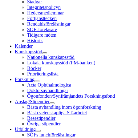
Stadgar
Integritetspolicyn
Hedersmedlemmar
Förtjänsttecken
Rendahlsföreläsningar
SOE-föreläsare
Tidigare möten
Historik
Kalender
Kunskapsstöd
Nationella kunskapsstöd
Lokala kunskapsstöd (PM-banken)
Böcker
Prioriteringslista
Forskning
Acta Ophthalmologica
Doktorsavhandlingar
Ögonfonden/Synfrämjandets Forskningsfond
Anslag/Stipendier
Bästa avhandling inom ögonforskning
Bästa vetenskapliga ST-arbetet
Resestipendier
Övriga stipendier
Utbildning
SÖFs lunchföreläsningar