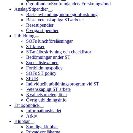
Ögonfonden/Synfrämjandets Forskningsfond
Anslag/Stipendier
Bästa avhandling inom ögonforskning
Bästa vetenskapliga ST-arbetet
Resestipendier
Övriga stipendier
Utbildning
SÖFs lunchföreläsningar
ST-kurser
ST-målbeskrivning och checklistor
Bedömningar under ST
Specialistexamen
Fortbildningspolicy
SÖFs ST-policy
SPUR
Individuellt utbildningsprogram vid ST
Vetenskapligt ST-arbete
Kvalitetsarbeten, titlar
Övrig utbildningsinfo
Ett ögonblick
Informationsbladet
Arkiv
Klubbar
Samtliga klubbar
Privatögonläkarna