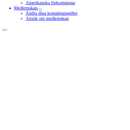
Amerikanska förkortningar
Medlemskap
Ändra dina kontaktuppgifter
Ansök om medlemskap