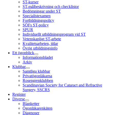
ST-kurser
ST-målbeskrivning och checklistor
Bedömningar under ST
Specialistexamen
Fortbildningspolicy
SÖFs ST-policy
SPUR
Individuellt utbildningsprogram vid ST
Vetenskapligt ST-arbete
Kvalitetsarbeten, titlar
Övrig utbildningsinfo
Ett ögonblick
Informationsbladet
Arkiv
Klubbar
Samtliga klubbar
Privatögonläkarna
Rosengrenklubben
Scandinavian Society for Cataract and Refractive
Surgery, SSCRS
Register
Diverse
Blanketter
Ögonläkarenkäten
Diagnoser