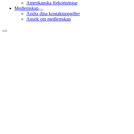
Amerikanska förkortningar
Medlemskap
Ändra dina kontaktuppgifter
Ansök om medlemskap