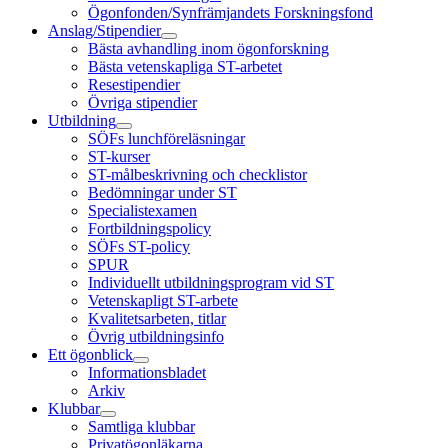
Ögonfonden/Synfrämjandets Forskningsfond
Anslag/Stipendier
Bästa avhandling inom ögonforskning
Bästa vetenskapliga ST-arbetet
Resestipendier
Övriga stipendier
Utbildning
SÖFs lunchföreläsningar
ST-kurser
ST-målbeskrivning och checklistor
Bedömningar under ST
Specialistexamen
Fortbildningspolicy
SÖFs ST-policy
SPUR
Individuellt utbildningsprogram vid ST
Vetenskapligt ST-arbete
Kvalitetsarbeten, titlar
Övrig utbildningsinfo
Ett ögonblick
Informationsbladet
Arkiv
Klubbar
Samtliga klubbar
Privatögonläkarna