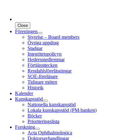
Close
Föreningen
Styrelse – Board members
Övriga uppdrag
Stadgar
Integritetspolicyn
Hedersmedlemmar
Förtjänsttecken
Rendahlsföreläsningar
SOE-föreläsare
Tidigare möten
Historik
Kalender
Kunskapsstöd
Nationella kunskapsstöd
Lokala kunskapsstöd (PM-banken)
Böcker
Prioriteringslista
Forskning
Acta Ophthalmologica
Doktorsavhandlingar