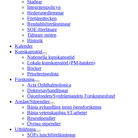
Stadgar
Integritetspolicyn
Hedersmedlemmar
Förtjänsttecken
Rendahlsföreläsningar
SOE-föreläsare
Tidigare möten
Historik
Kalender
Kunskapsstöd
Nationella kunskapsstöd
Lokala kunskapsstöd (PM-banken)
Böcker
Prioriteringslista
Forskning
Acta Ophthalmologica
Doktorsavhandlingar
Ögonfonden/Synfrämjandets Forskningsfond
Anslag/Stipendier
Bästa avhandling inom ögonforskning
Bästa vetenskapliga ST-arbetet
Resestipendier
Övriga stipendier
Utbildning
SÖFs lunchföreläsningar