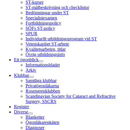
ST-kurser
ST-målbeskrivning och checklistor
Bedömningar under ST
Specialistexamen
Fortbildningspolicy
SÖFs ST-policy
SPUR
Individuellt utbildningsprogram vid ST
Vetenskapligt ST-arbete
Kvalitetsarbeten, titlar
Övrig utbildningsinfo
Ett ögonblick
Informationsbladet
Arkiv
Klubbar
Samtliga klubbar
Privatögonläkarna
Rosengrenklubben
Scandinavian Society for Cataract and Refractive
Surgery, SSCRS
Register
Diverse
Blanketter
Ögonläkarenkäten
Diagnoser