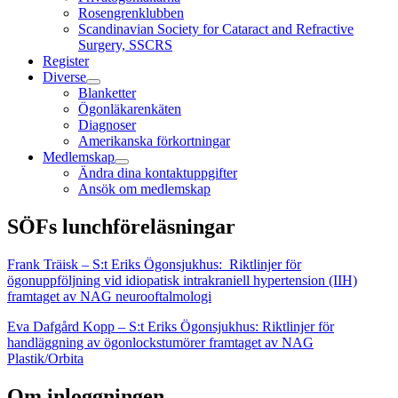
Rosengrenklubben
Scandinavian Society for Cataract and Refractive
Surgery, SSCRS
Register
Diverse
Blanketter
Ögonläkarenkäten
Diagnoser
Amerikanska förkortningar
Medlemskap
Ändra dina kontaktuppgifter
Ansök om medlemskap
SÖFs lunchföreläsningar
Frank Träisk – S:t Eriks Ögonsjukhus: Riktlinjer för
ögonuppföljning vid idiopatisk intrakraniell hypertension (IIH)
framtaget av NAG neurooftalmologi
Eva Dafgård Kopp – S:t Eriks Ögonsjukhus: Riktlinjer för
handläggning av ögonlockstumörer framtaget av NAG
Plastik/Orbita
Om inloggningen