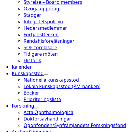
Styrelse – Board members
Övriga uppdrag
Stadgar
Integritetspolicyn
Hedersmedlemmar
Förtjänsttecken
Rendahlsföreläsningar
SOE-föreläsare
Tidigare möten
Historik
Kalender
Kunskapsstöd
Nationella kunskapsstöd
Lokala kunskapsstöd (PM-banken)
Böcker
Prioriteringslista
Forskning
Acta Ophthalmologica
Doktorsavhandlingar
Ögonfonden/Synfrämjandets Forskningsfond
Anslag/Stipendier