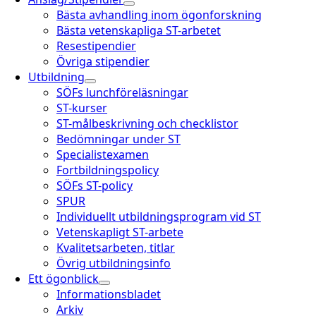
Bästa avhandling inom ögonforskning
Bästa vetenskapliga ST-arbetet
Resestipendier
Övriga stipendier
Utbildning
SÖFs lunchföreläsningar
ST-kurser
ST-målbeskrivning och checklistor
Bedömningar under ST
Specialistexamen
Fortbildningspolicy
SÖFs ST-policy
SPUR
Individuellt utbildningsprogram vid ST
Vetenskapligt ST-arbete
Kvalitetsarbeten, titlar
Övrig utbildningsinfo
Ett ögonblick
Informationsbladet
Arkiv