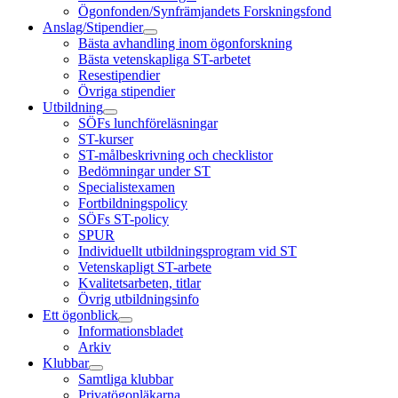
Ögonfonden/Synfrämjandets Forskningsfond
Anslag/Stipendier
Bästa avhandling inom ögonforskning
Bästa vetenskapliga ST-arbetet
Resestipendier
Övriga stipendier
Utbildning
SÖFs lunchföreläsningar
ST-kurser
ST-målbeskrivning och checklistor
Bedömningar under ST
Specialistexamen
Fortbildningspolicy
SÖFs ST-policy
SPUR
Individuellt utbildningsprogram vid ST
Vetenskapligt ST-arbete
Kvalitetsarbeten, titlar
Övrig utbildningsinfo
Ett ögonblick
Informationsbladet
Arkiv
Klubbar
Samtliga klubbar
Privatögonläkarna