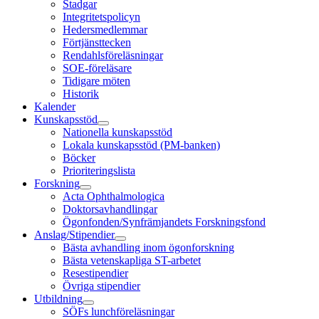
Stadgar
Integritetspolicyn
Hedersmedlemmar
Förtjänsttecken
Rendahlsföreläsningar
SOE-föreläsare
Tidigare möten
Historik
Kalender
Kunskapsstöd
Nationella kunskapsstöd
Lokala kunskapsstöd (PM-banken)
Böcker
Prioriteringslista
Forskning
Acta Ophthalmologica
Doktorsavhandlingar
Ögonfonden/Synfrämjandets Forskningsfond
Anslag/Stipendier
Bästa avhandling inom ögonforskning
Bästa vetenskapliga ST-arbetet
Resestipendier
Övriga stipendier
Utbildning
SÖFs lunchföreläsningar