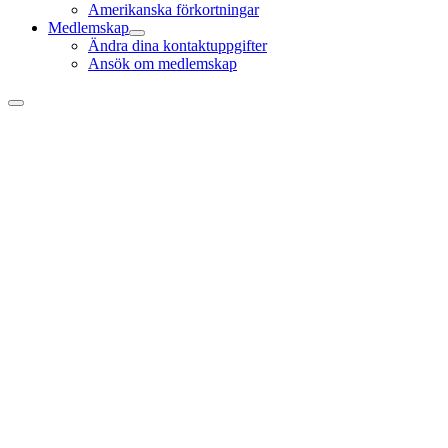
Amerikanska förkortningar
Medlemskap
Ändra dina kontaktuppgifter
Ansök om medlemskap