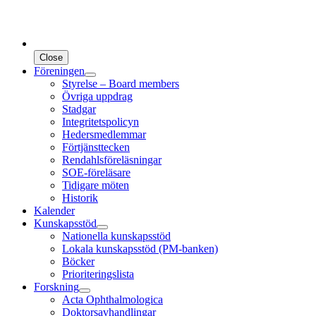
Close
Föreningen
Styrelse – Board members
Övriga uppdrag
Stadgar
Integritetspolicyn
Hedersmedlemmar
Förtjänsttecken
Rendahlsföreläsningar
SOE-föreläsare
Tidigare möten
Historik
Kalender
Kunskapsstöd
Nationella kunskapsstöd
Lokala kunskapsstöd (PM-banken)
Böcker
Prioriteringslista
Forskning
Acta Ophthalmologica
Doktorsavhandlingar