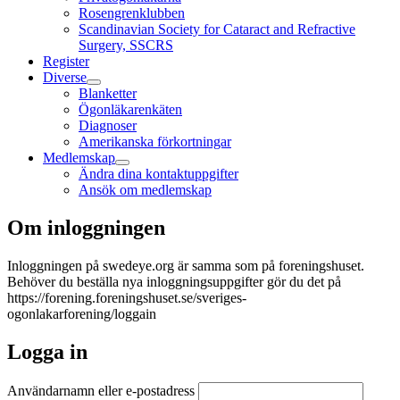
Rosengrenklubben
Scandinavian Society for Cataract and Refractive
Surgery, SSCRS
Register
Diverse
Blanketter
Ögonläkarenkäten
Diagnoser
Amerikanska förkortningar
Medlemskap
Ändra dina kontaktuppgifter
Ansök om medlemskap
Om inloggningen
Inloggningen på swedeye.org är samma som på foreningshuset.
Behöver du beställa nya inloggningsuppgifter gör du det på
https://forening.foreningshuset.se/sveriges-
ogonlakarforening/loggain
Logga in
Användarnamn eller e‑postadress