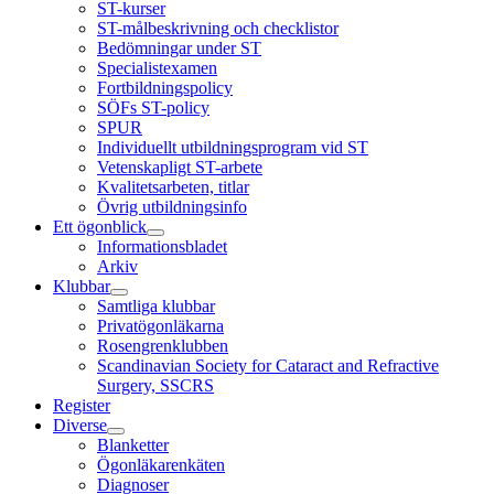
ST-kurser
ST-målbeskrivning och checklistor
Bedömningar under ST
Specialistexamen
Fortbildningspolicy
SÖFs ST-policy
SPUR
Individuellt utbildningsprogram vid ST
Vetenskapligt ST-arbete
Kvalitetsarbeten, titlar
Övrig utbildningsinfo
Ett ögonblick
Informationsbladet
Arkiv
Klubbar
Samtliga klubbar
Privatögonläkarna
Rosengrenklubben
Scandinavian Society for Cataract and Refractive
Surgery, SSCRS
Register
Diverse
Blanketter
Ögonläkarenkäten
Diagnoser