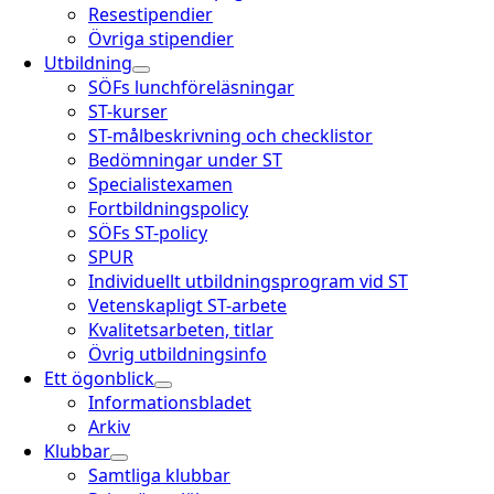
Resestipendier
Övriga stipendier
Utbildning
SÖFs lunchföreläsningar
ST-kurser
ST-målbeskrivning och checklistor
Bedömningar under ST
Specialistexamen
Fortbildningspolicy
SÖFs ST-policy
SPUR
Individuellt utbildningsprogram vid ST
Vetenskapligt ST-arbete
Kvalitetsarbeten, titlar
Övrig utbildningsinfo
Ett ögonblick
Informationsbladet
Arkiv
Klubbar
Samtliga klubbar