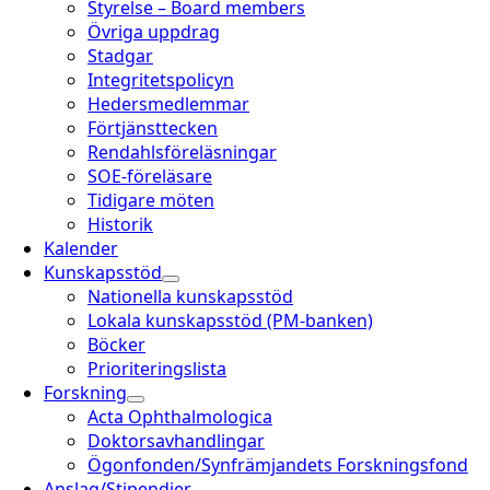
Styrelse – Board members
Övriga uppdrag
Stadgar
Integritetspolicyn
Hedersmedlemmar
Förtjänsttecken
Rendahlsföreläsningar
SOE-föreläsare
Tidigare möten
Historik
Kalender
Kunskapsstöd
Nationella kunskapsstöd
Lokala kunskapsstöd (PM-banken)
Böcker
Prioriteringslista
Forskning
Acta Ophthalmologica
Doktorsavhandlingar
Ögonfonden/Synfrämjandets Forskningsfond
Anslag/Stipendier