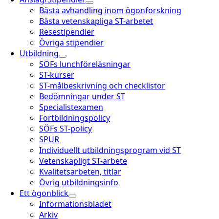
Bästa avhandling inom ögonforskning
Bästa vetenskapliga ST-arbetet
Resestipendier
Övriga stipendier
Utbildning
SÖFs lunchföreläsningar
ST-kurser
ST-målbeskrivning och checklistor
Bedömningar under ST
Specialistexamen
Fortbildningspolicy
SÖFs ST-policy
SPUR
Individuellt utbildningsprogram vid ST
Vetenskapligt ST-arbete
Kvalitetsarbeten, titlar
Övrig utbildningsinfo
Ett ögonblick
Informationsbladet
Arkiv