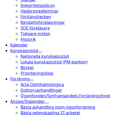
Integritetspolicyn
Hedersmedlemmar
Förtjänsttecken
Rendahlsföreläsningar
SOE-föreläsare
Tidigare möten
Historik
Kalender
Kunskapsstöd
Nationella kunskapsstöd
Lokala kunskapsstöd (PM-banken)
Böcker
Prioriteringslista
Forskning
Acta Ophthalmologica
Doktorsavhandlingar
Ögonfonden/Synfrämjandets Forskningsfond
Anslag/Stipendier
Bästa avhandling inom ögonforskning
Bästa vetenskapliga ST-arbetet