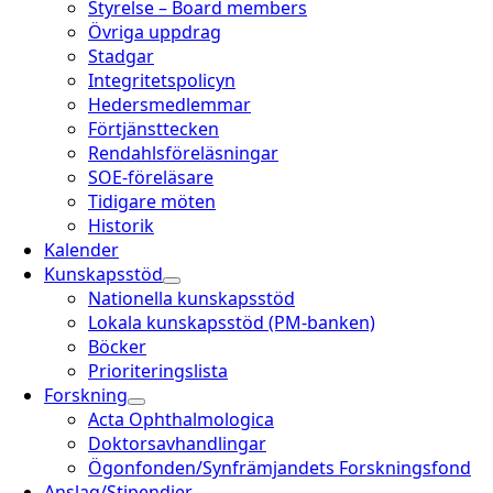
Styrelse – Board members
Övriga uppdrag
Stadgar
Integritetspolicyn
Hedersmedlemmar
Förtjänsttecken
Rendahlsföreläsningar
SOE-föreläsare
Tidigare möten
Historik
Kalender
Kunskapsstöd
Nationella kunskapsstöd
Lokala kunskapsstöd (PM-banken)
Böcker
Prioriteringslista
Forskning
Acta Ophthalmologica
Doktorsavhandlingar
Ögonfonden/Synfrämjandets Forskningsfond
Anslag/Stipendier