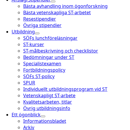
Bästa avhandling inom ögonforskning
Bästa vetenskapliga ST-arbetet
Resestipendier
Övriga stipendier
Utbildning
SÖFs lunchföreläsningar
ST-kurser
ST-målbeskrivning och checklistor
Bedömningar under ST
Specialistexamen
Fortbildningspolicy
SÖFs ST-policy
SPUR
Individuellt utbildningsprogram vid ST
Vetenskapligt ST-arbete
Kvalitetsarbeten, titlar
Övrig utbildningsinfo
Ett ögonblick
Informationsbladet
Arkiv